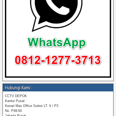
Hubungi Kami :
CCTV DEPOK
Kantor Pusat :
Kenari Mas Office Suites LT. 6 / P3
No. P49-50
Jakarta Pusat